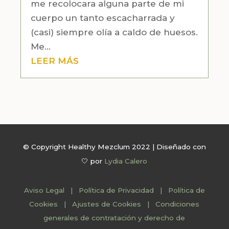
me recolocara alguna parte de mi
cuerpo un tanto escacharrada y
(casi) siempre olía a caldo de huesos.
Me...
LEER MÁS
© Copyright Healthy Mezclum 2022 | Diseñado con
🤍 por
Lydia Calero
Aviso Legal
|
Política de Privacidad
|
Política de
Cookies
|
Ajustes de Cookies
|
Condiciones
generales de contratación y derecho de